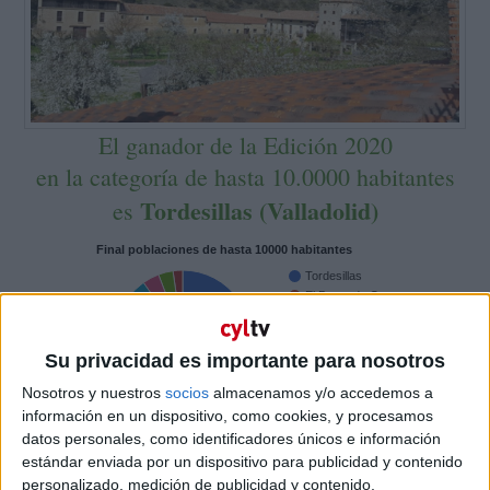
El ganador de la Edición 2020
en la categoría de hasta 10.0000 habitantes
Tordesillas (Valladolid)
es
Final poblaciones de hasta 10000 habitantes
Tordesillas
El Burgo de Osma
30.8%
Madrigal de las…
Alba de Tormes
Villadiego
Su privacidad es importante para nosotros
14.3%
Toro
27.7%
Nosotros y nuestros
socios
almacenamos y/o accedemos a
1/2
información en un dispositivo, como cookies, y procesamos
datos personales, como identificadores únicos e información
estándar enviada por un dispositivo para publicidad y contenido
personalizado, medición de publicidad y contenido,