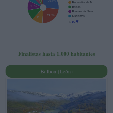
26.5%
Romanillos de M…
9.8%
Balboa
Fuentes de Nava
24.3%
Mucientes
11.1%
1/2
Finalistas hasta 1.000 habitantes
Balboa (León)