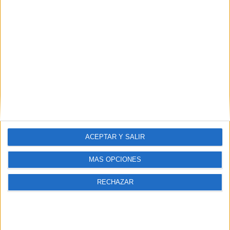
URUEÑA
Vuelve a vivir la emoción de la gala final de
2022 aquí
ACEPTAR Y SALIR
MÁS OPCIONES
RECHAZAR